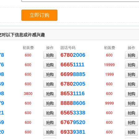
您对以下信息或许感兴趣
初装费
操作
固话号码
初装费
操作
78
6780
2006
600
600
76
6665
1111
600
19999
98
6699
8885
600
1999
69
6780
2005
600
600
08
8653
1116
3800
600
79
8888
8606
600
9999
21
6565
3338
600
600
69
6767
9520
600
600
20
6933
9381
600
600