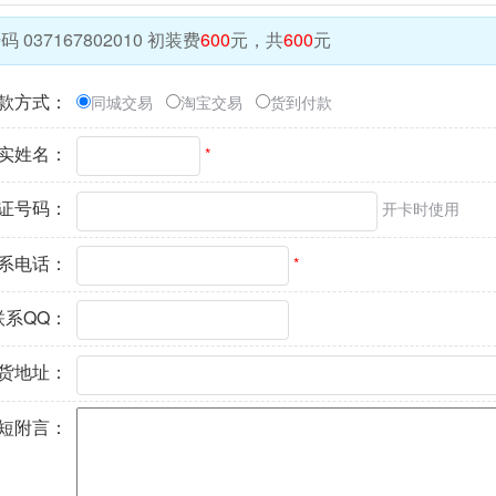
 037167802010 初装费
600
元，共
600
元
款方式：
同城交易
淘宝交易
货到付款
实姓名：
*
证号码：
开卡时使用
系电话：
*
联系QQ：
货地址：
短附言：