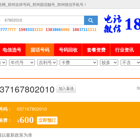
造号网_郑州吉祥号码_郑州固话靓号_郑州情侣手机号！
3777
7777
159
9333
3333
138
3866
6666
188
3711
1111
电信选号
固话号码
号码回收
套餐资费
行业资讯
37167802010
号码：
037167802010
600
装费：
立即预订
¥
服以最新政策为准