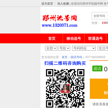
设为首页
加入收藏
| 欢迎访问郑州手机靓号网 
热搜：
159
首页
移动选号
联通选号
您当前的位置：
首页
>
固话号码
> 037166239923
0
固话
初
请联系客