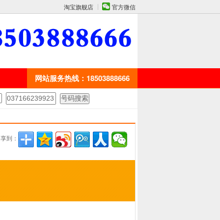
淘宝旗舰店
官方微信
网站服务热线：18503888666
分享到：