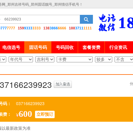
造号网_郑州吉祥号码_郑州固话靓号_郑州情侣手机号！
3777
7777
159
9333
3333
138
3866
6666
188
3711
1111
电信选号
固话号码
号码回收
套餐资费
行业资讯
37166239923
号码：
037166239923
600
装费：
立即预订
¥
服以最新政策为准