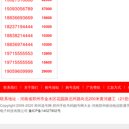
15093056789
57000
18836693669
15600
18237194444
10300
18838214444
10300
18836974444
10300
19715555553
12800
19715555556
15600
19059609999
29000
联系我们
关于我们
购号须知
购号流程
广告赞助
汇款方式
联系地址：河南省郑州市金水区花园路北环路向北200米黄河建工（21
Copyright 2009-2020 郑州选号网-郑州手机号码靓号网大全-河南郑州移动电
电子科技有限公司
豫ICP备14027902号
郑
州
公