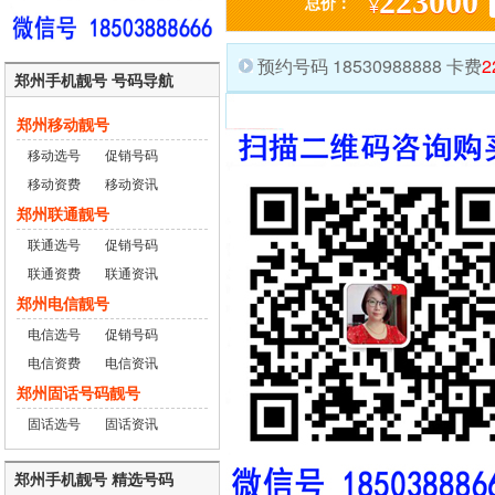
223000
总价：
¥
预约号码 18530988888 卡费
2
郑州手机靓号 号码导航
郑州移动靓号
移动选号
促销号码
移动资费
移动资讯
郑州联通靓号
联通选号
促销号码
联通资费
联通资讯
郑州电信靓号
电信选号
促销号码
电信资费
电信资讯
郑州固话号码靓号
固话选号
固话资讯
郑州手机靓号 精选号码