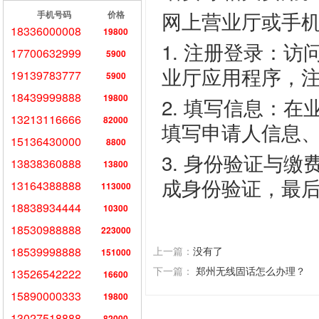
网上营业厅或手
手机号码
价格
18336000008
19800
1. 注册登录：
17700632999
5900
业厅应用程序，
19139783777
5900
18439999888
19800
2. 填写信息：
13213116666
82000
填写申请人信息
15136430000
8800
3. 身份验证与
13838360888
13800
成身份验证，最
13164388888
113000
18838934444
10300
18530988888
223000
18539998888
上一篇：
没有了
151000
下一篇：
郑州无线固话怎么办理？
13526542222
16600
15890000333
19800
13027518888
82000