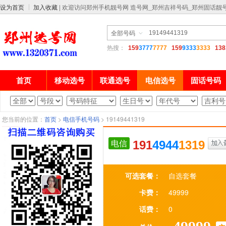
设为首页
加入收藏
| 欢迎访问郑州手机靓号网 造号网_郑州吉祥号码_郑州固话靓
热搜：
159
3777
7777
159
9333
3333
138
首页
移动选号
联通选号
电信选号
固话号码
您当前的位置：
首页
>
电信手机号码
> 19149441319
电信
191
4944
1319
可选套餐：
自选套餐
卡费：
49999
话费：
0