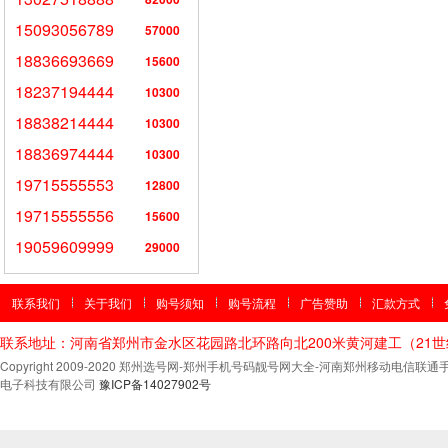
15093056789
57000
18836693669
15600
18237194444
10300
18838214444
10300
18836974444
10300
19715555553
12800
19715555556
15600
19059609999
29000
联系我们
关于我们
购号须知
购号流程
广告赞助
汇款方式
联系地址：河南省郑州市金水区花园路北环路向北200米黄河建工（21
Copyright 2009-2020 郑州选号网-郑州手机号码靓号网大全-河南郑州移动电
电子科技有限公司
豫ICP备14027902号
郑
州
公