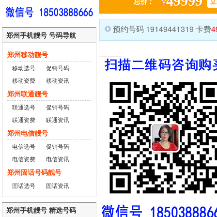
49999
总价：
立
¥
预约号码 19149441319 卡费
4
郑州手机靓号 号码导航
郑州移动靓号
移动选号
促销号码
移动资费
移动资讯
郑州联通靓号
联通选号
促销号码
联通资费
联通资讯
郑州电信靓号
电信选号
促销号码
电信资费
电信资讯
郑州固话号码靓号
固话选号
固话资讯
郑州手机靓号 精选号码